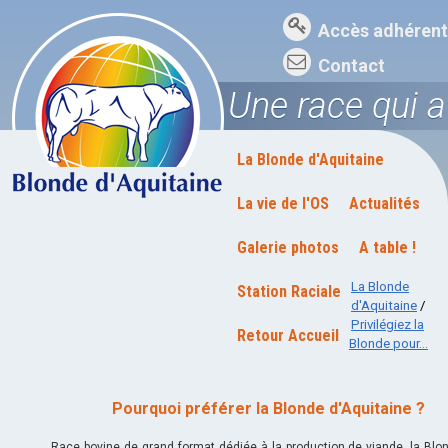
Accès adhérent
Contact
Une race qui 
La Blonde d'Aquitaine
La vie de l'OS
Actualités
Galerie photos
A table !
La Blonde
Station Raciale
d'Aquitaine
/
Privilégiez la
Retour Accueil
Blonde pour...
Pourquoi préférer la Blonde d'Aquitaine ?
Race bovine de grand format dédiée à la production de viande, la Blo